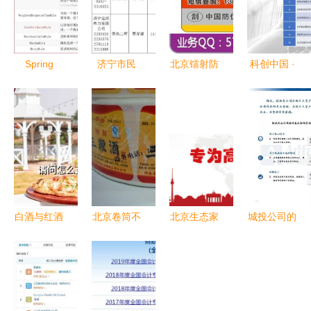
Spring
济宁市民
北京镭射防
科创中国 ·
Cloud 微服
今冬供热服
伪标签全解
高技术纺织
务与电码电
务电话最新
析 电码电
纤维科技服
话防伪技术
补充
话防伪技术
务团优秀案
构建智能化
咨询与服务
例 电码电
防伪服务的
指南
话防伪的技
技术咨询与
术咨询与服
实践
务实践
白酒与红酒
北京卷筒不
北京生态家
城投公司的
的区分及标
干胶厂家
园的三件法
科技研发业
识背后的防
电码电话防
宝 电码电
务如何升级
伪技术解析
伪技术咨询
话防伪的技
以电码电话
与全方位服
术咨询和服
防伪的技术