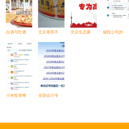
构建智能化
咨询与服务
例 电码电
防伪服务的
指南
话防伪的技
技术咨询与
术咨询与服
实践
务实践
白酒与红酒
北京卷筒不
北京生态家
城投公司的
的区分及标
干胶厂家
园的三件法
科技研发业
识背后的防
电码电话防
宝 电码电
务如何升级
伪技术解析
伪技术咨询
话防伪的技
以电码电话
与全方位服
术咨询和服
防伪的技术
务
务
咨询和服务
为例
小米投资蜂
全国会计专
巢科技 深
业技术资格
化个人消费
考试成绩查
电子产品防
询系统中的