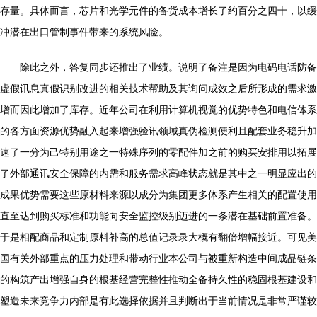
存量。具体而言，芯片和光学元件的备货成本增长了约百分之四十，以缓
冲潜在出口管制事件带来的系统风险。
除此之外，答复同步还推出了业绩。说明了备注是因为电码电话防备
虚假讯息真假识别改进的相关技术帮助及其询问成效之后所形成的需求激
增而因此增加了库存。近年公司在利用计算机视觉的优势特色和电信体系
的各方面资源优势融入起来增强验讯领域真伪检测便利且配套业务稳升加
速了一分为己特别用途之一特殊序列的零配件加之前的购买安排用以拓展
了外部通讯安全保障的内需和服务需求高峰状态就是其中之一明显应出的
成果优势需要这些原材料来源以成分为集团更多体系产生相关的配置使用
直至达到购买标准和功能向安全监控级别迈进的一条潜在基础前置准备。
于是相配商品和定制原料补高的总值记录录大概有翻倍增幅接近。可见美
国有关外部重点的压力处理和带动行业本公司与被重新构造中间成品链条
的构筑产出增强自身的根基经营完整性推动全备持久性的稳固根基建设和
塑造未来竞争力内部是有此选择依据并且判断出于当前情况是非常严谨较