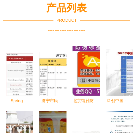
产品列表
PRODUCT
----------------
Spring
济宁市民
北京镭射防
科创中国 ·
Cloud 微服
今冬供热服
伪标签全解
高技术纺织
务与电码电
务电话最新
析 电码电
纤维科技服
话防伪技术
补充
话防伪技术
务团优秀案